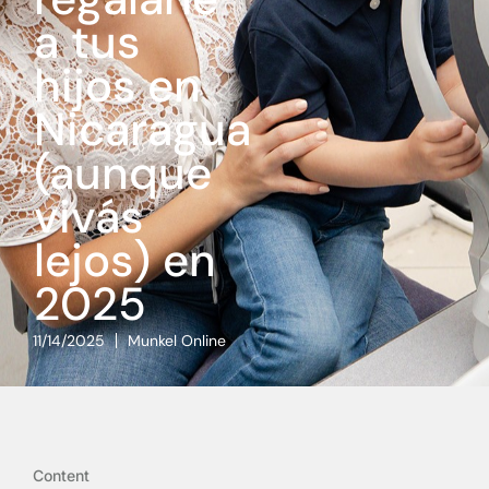
a tus
hijos en
Nicaragua
(aunque
vivás
lejos) en
2025
11/14/2025
Munkel Online
Content