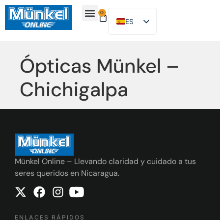
0
ES
EN
Sobre Nosotros
Preguntas Frecuentes
Ópticas Münkel –
Chichigalpa
Münkel Online – Llevando claridad y cuidado a tus
seres queridos en Nicaragua.
ENLACES RÁPIDOS